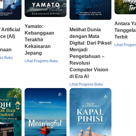
Antara Y
Yamato:
Artificial
Melihat Dunia
Tenggel
Kebanggaan
nce (AI)
dengan Mata
Terbit
Terakhir
Digital: Dari Piksel
Lihat Progre
Kekaisaran
naan
Menjadi
Jepang
Pengetahuan –
ess Buku
Lihat Progress Buku
Revolusi
Computer Vision
di Era AI
Lihat Progress Buku