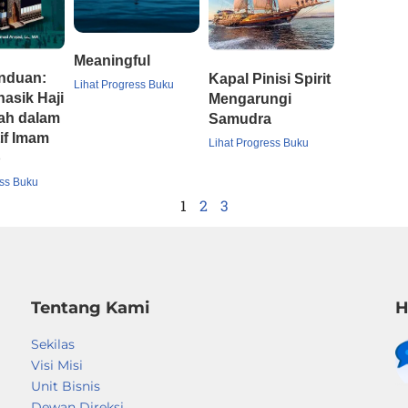
Meaningful
nduan:
Kapal Pinisi Spirit
Lihat Progress Buku
nasik Haji
Mengarungi
ah dalam
Samudra
if Imam
Lihat Progress Buku
b
ess Buku
1
2
3
Tentang Kami
H
Sekilas
Visi Misi
Unit Bisnis
Dewan Direksi