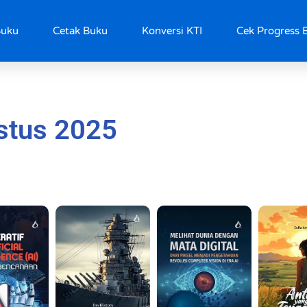
Buku
Cetak Buku
Konversi KTI
Cek Progress 
stus 2025