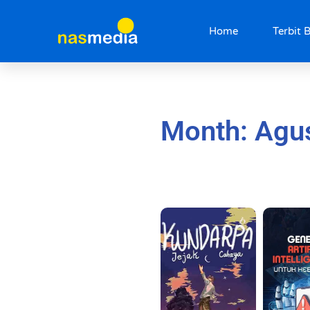
Home
Terbit 
Lompat
ke
konten
Month: Agu