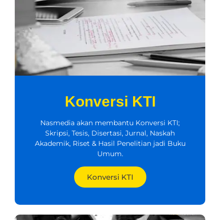
Konversi KTI
Nasmedia akan membantu Konversi KTI;
Skripsi, Tesis, Disertasi, Jurnal, Naskah
Akademik, Riset & Hasil Penelitian jadi Buku
Umum.
Konversi KTI