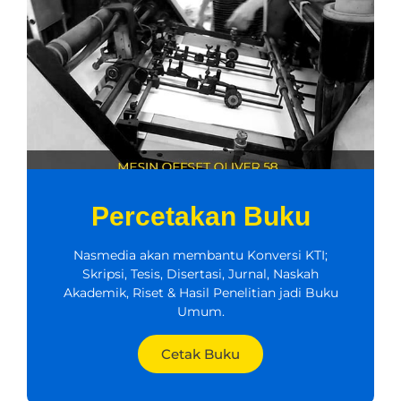
Percetakan Buku
Nasmedia akan membantu Konversi KTI;
Skripsi, Tesis, Disertasi, Jurnal, Naskah
Akademik, Riset & Hasil Penelitian jadi Buku
Umum.
Cetak Buku