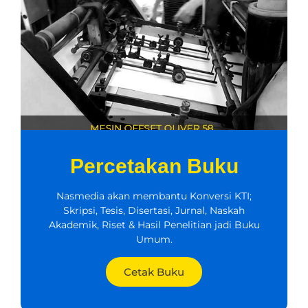
Percetakan Buku
Nasmedia akan membantu Konversi KTI;
Skripsi, Tesis, Disertasi, Jurnal, Naskah
Akademik, Riset & Hasil Penelitian jadi Buku
Umum.
Cetak Buku