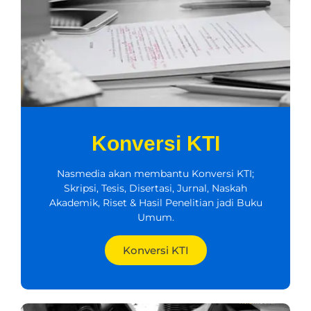
Konversi KTI
Nasmedia akan membantu Konversi KTI;
Skripsi, Tesis, Disertasi, Jurnal, Naskah
Akademik, Riset & Hasil Penelitian jadi Buku
Umum.
Konversi KTI