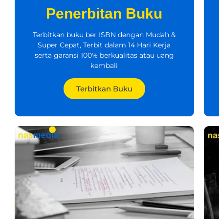
Penerbitan Buku
Terbitkan buku ber ISBN dengan Mudah &
Super Cepat, Terbit dalam 14 Hari Kerja
serta garansi 100% berkualitas atau uang
kembali
Terbitkan Buku