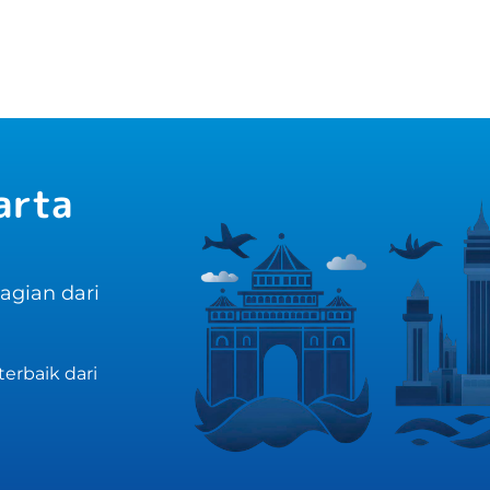
arta
bagian dari
erbaik dari