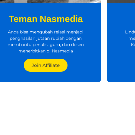
Teman Nasmedia
Anda bisa mengubah relasi menjadi
Lind
penghasilan jutaan rupiah dengan
me
membantu penulis, guru, dan dosen
K
menerbitkan di Nasmedia
Join Affiliate