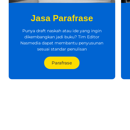
Jasa Parafrase
Punya draft naskah atau ide yang ingin
dikembangkan jadi buku? Tim Editor
Nasmedia dapat membantu penyusunan
sesuai standar penulisan
Parafrase