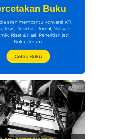
ercetakan Buku
ia akan membantu Konversi KTI;
i, Tesis, Disertasi, Jurnal, Naskah
ik, Riset & Hasil Penelitian jadi
Buku Umum.
Cetak Buku