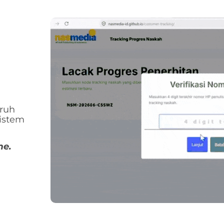
uruh
Sistem
me.