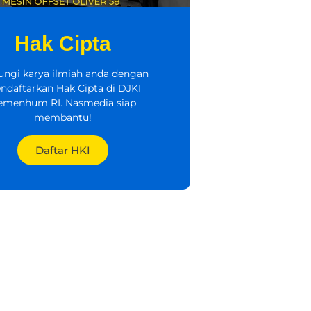
Hak Cipta
ungi karya ilmiah anda dengan
ndaftarkan Hak Cipta di DJKI
emenhum RI. Nasmedia siap
membantu!
Daftar HKI