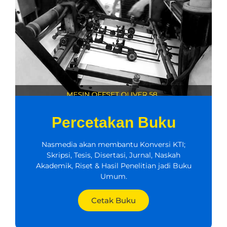
Percetakan Buku
Nasmedia akan membantu Konversi KTI;
Skripsi, Tesis, Disertasi, Jurnal, Naskah
Akademik, Riset & Hasil Penelitian jadi Buku
Umum.
Cetak Buku