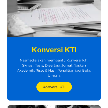
Konversi KTI
Nasmedia akan membantu Konversi KTI;
Skripsi, Tesis, Disertasi, Jurnal, Naskah
Akademik, Riset & Hasil Penelitian jadi Buku
Umum.
Konversi KTI