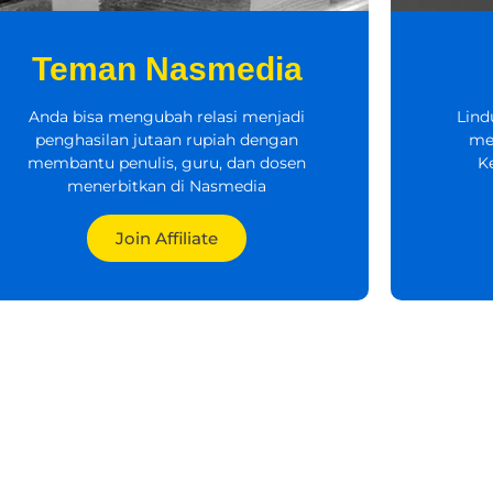
Teman Nasmedia
Anda bisa mengubah relasi menjadi
Lind
penghasilan jutaan rupiah dengan
me
membantu penulis, guru, dan dosen
K
menerbitkan di Nasmedia
Join Affiliate