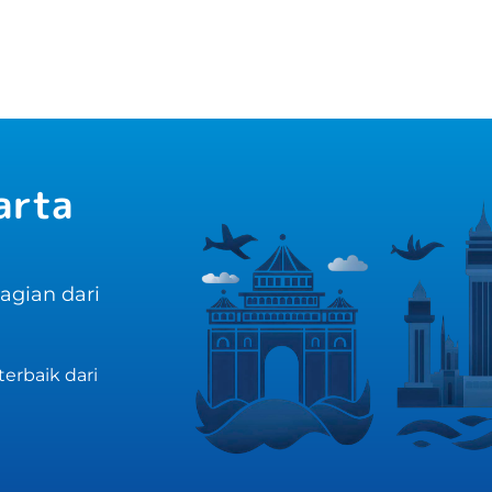
arta
bagian dari
erbaik dari