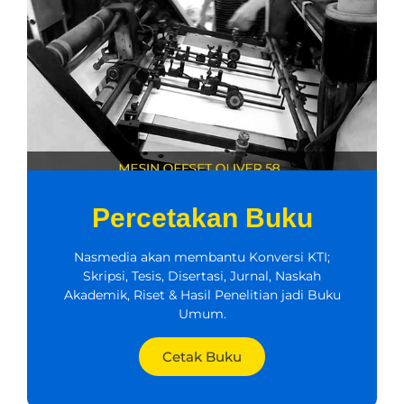
Percetakan Buku
Nasmedia akan membantu Konversi KTI;
Skripsi, Tesis, Disertasi, Jurnal, Naskah
Akademik, Riset & Hasil Penelitian jadi Buku
Umum.
Cetak Buku