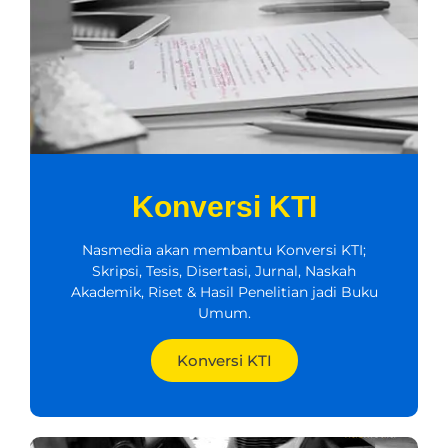
Konversi KTI
Nasmedia akan membantu Konversi KTI;
Skripsi, Tesis, Disertasi, Jurnal, Naskah
Akademik, Riset & Hasil Penelitian jadi Buku
Umum.
Konversi KTI