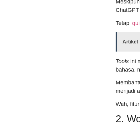
Meskipu
ChatGPT 
Tetapi
qui
Artiket 
Tools
ini 
bahasa, m
Membantu
menjadi a
Wah, fitu
2. W