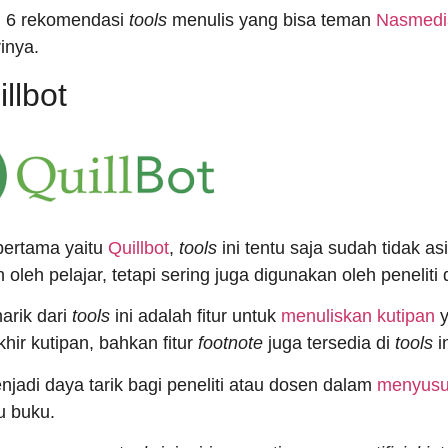
ni 6 rekomendasi
tools
menulis yang bisa teman
Nasmedi
inya.
illbot
ertama yaitu
Quillbot
,
tools
ini tentu saja sudah tidak a
 oleh pelajar, tetapi sering juga digunakan oleh penelit
arik dari
tools
ini adalah fitur untuk
menuliskan kutipan
y
akhir kutipan, bahkan fitur
footnote
juga tersedia di
tools
in
enjadi daya tarik bagi peneliti atau dosen dalam
menyusun
au buku.