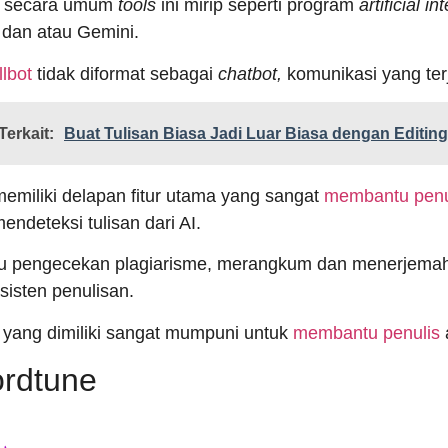
n secara umum
tools
ini mirip seperti program
artificial i
dan atau Gemini.
llbot
tidak diformat sebagai
chatbot,
komunikasi yang ter
Terkait:
Buat Tulisan Biasa Jadi Luar Biasa dengan Editin
memiliki delapan fitur utama yang sangat
membantu penu
endeteksi tulisan dari AI.
 pengecekan plagiarisme, merangkum dan menerjemahk
sisten penulisan.
r yang dimiliki sangat mumpuni untuk
membantu penulis
a
ordtune