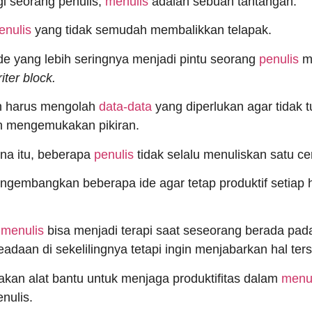
gi seorang penulis,
menulis
adalah sebuah tantangan.
enulis
yang tidak semudah membalikkan telapak.
de yang lebih seringnya menjadi pintu seorang
penulis
me
iter block.
 harus mengolah
data-data
yang diperlukan agar tidak t
in mengemukakan pikiran.
na itu, beberapa
penulis
tidak selalu menuliskan satu cer
ngembangkan beberapa ide agar tetap produktif setiap ha
a
menulis
bisa menjadi terapi saat seseorang berada pada 
adaan di sekelilingnya tetapi ingin menjabarkan hal te
an alat bantu untuk menjaga produktifitas dalam
menu
enulis.