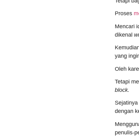
Tetapi ba
Proses
m
Mencari i
dikenal
wr
Kemudian
yang ing
Oleh kare
Tetapi me
block.
Sejatiny
dengan ke
Menggunak
penulis-p