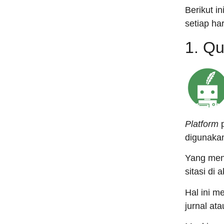
Berikut i
setiap har
1. Qu
Platform
p
digunakan
Yang men
sitasi di 
Hal ini m
jurnal at