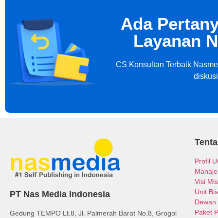
Ada Pertany
Layanan N
CS Konsultan Terbaik Nasmed
diskus
Tent
Profil 
Manaj
Visi Mis
Unit Bis
PT Nas Media Indonesia
Dewan 
Paket 
Gedung TEMPO Lt.8, Jl. Palmerah Barat No.8, Grogol