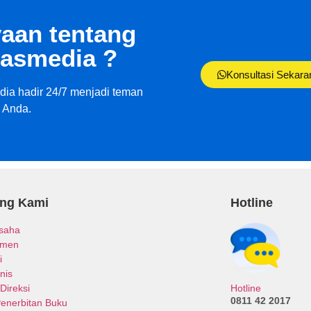
aan tentang
asmedia ?
Konsultasi Sekara
ia hadir 24/7 menjadi teman
i Anda.
ang Kami
Hotline
Usaha
emen
i
nis
Hotline
Direksi
0811 42 2017
Penerbitan Buku