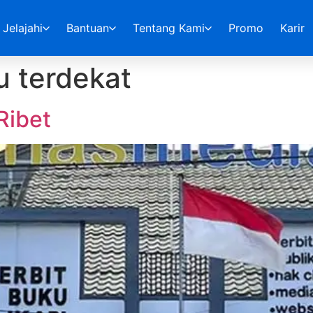
Jelajahi
Bantuan
Tentang Kami
Promo
Karir
u terdekat
Ribet