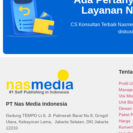
Layanan N
CS Konsultan Terbaik Nasmed
diskus
Tent
Profil 
Manaj
Visi Mis
Unit Bis
PT Nas Media Indonesia
Dewan 
Paket 
Gedung TEMPO Lt.8, Jl. Palmerah Barat No.8, Grogol
Harga
Utara, Kebayoran Lama, Jakarta Selatan, DKI Jakarta
Konvers
12210