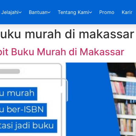
Jelajahi
Bantuan
Tentang Kami
Promo
Karir
uku murah di makassar
it Buku Murah di Makassar