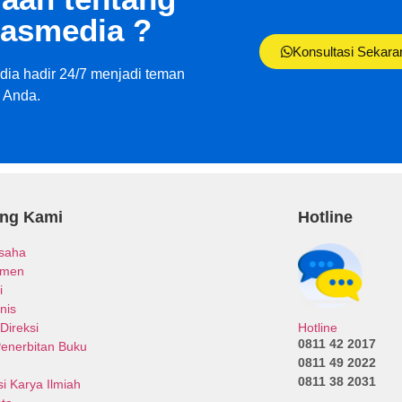
asmedia ?
Konsultasi Sekara
ia hadir 24/7 menjadi teman
i Anda.
ang Kami
Hotline
Usaha
emen
i
nis
Hotline
Direksi
0811 42 2017
Penerbitan Buku
0811 49 2022
0811 38 2031
i Karya Ilmiah