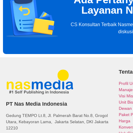
Layanan N
CS Konsultan Terbaik Nasmed
diskus
Tent
Profil 
Manaj
Visi Mis
Unit Bis
PT Nas Media Indonesia
Dewan 
Paket 
Gedung TEMPO Lt.8, Jl. Palmerah Barat No.8, Grogol
Harga
Utara, Kebayoran Lama, Jakarta Selatan, DKI Jakarta
Konvers
12210