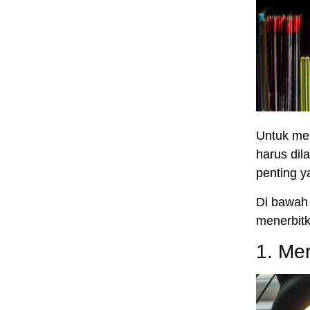
Untuk men
harus di
penting y
Di bawah 
menerbit
1. Mer