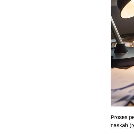
Proses p
naskah (r