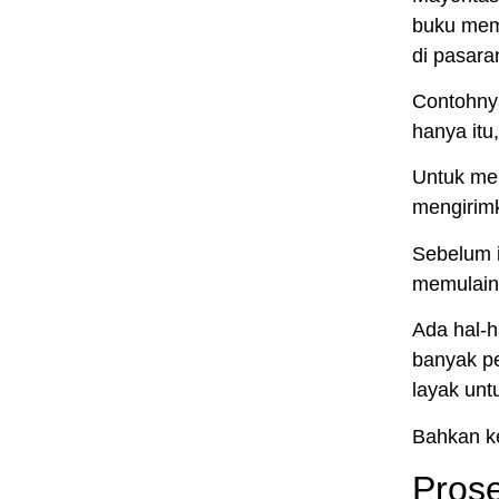
buku memil
di pasara
Contohnya
hanya itu
Untuk
me
mengirim
Sebelum i
memulain
Ada hal-h
banyak pe
layak untu
Bahkan ke
Pros