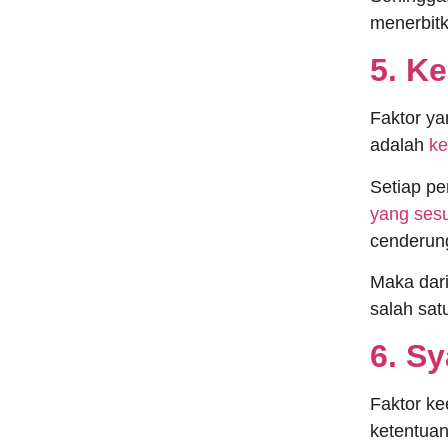
menerbit
5. K
Faktor ya
adalah
ke
Setiap pe
yang sesu
cenderung
Maka dari
salah sat
6. S
Faktor ke
ketentuan