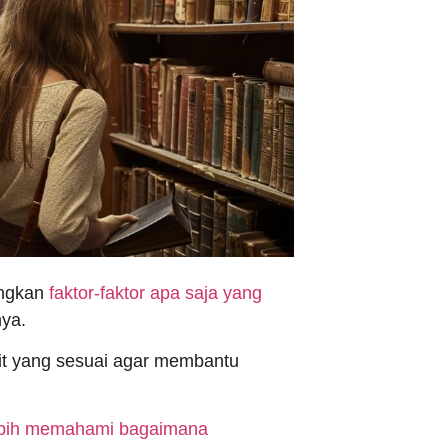
angkan
faktor-faktor apa saja yang
ya.
it yang sesuai agar membantu
ebih memahami bagaimana