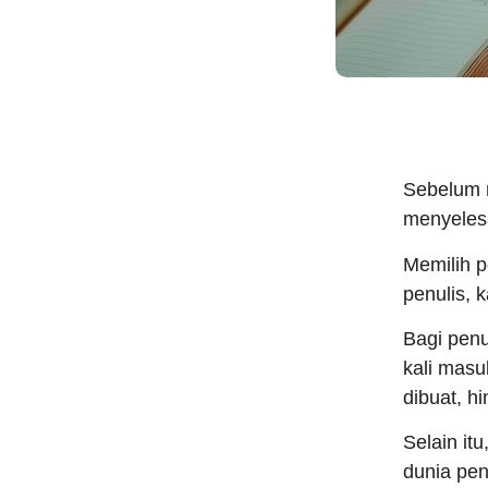
Sebelum 
menyeles
Memilih p
penulis, 
Bagi penu
kali masu
dibuat, hi
Selain it
dunia pe