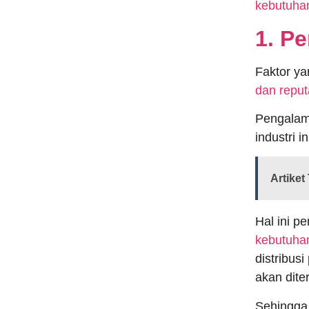
kebutuha
1. P
Faktor ya
dan reput
Pengalama
industri 
Artiket 
Hal ini p
kebutuhan
distribus
akan dite
Sehingga,