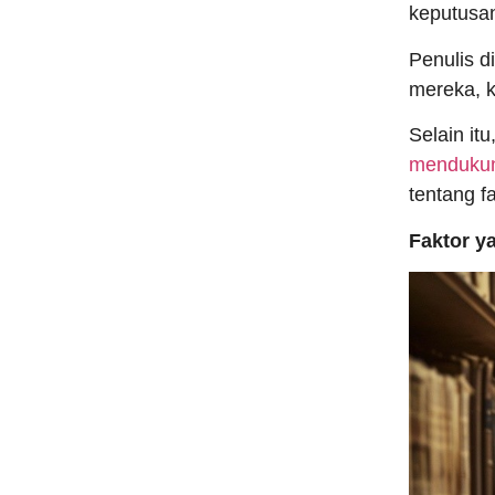
keputusan
Penulis d
mereka, k
Selain it
mendukung
tentang fa
Faktor y