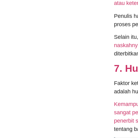
atau kete
Penulis h
proses pe
Selain itu
naskahny
diterbitka
7. H
Faktor ke
adalah hu
Kemampua
sangat pe
penerbit 
tentang b