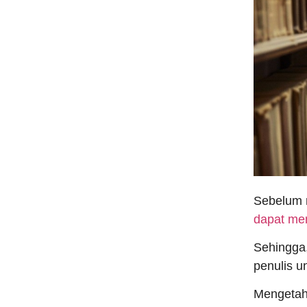
Sebelum 
dapat mem
Sehingga
penulis u
Mengetahu