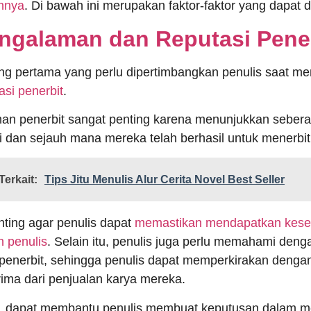
nnya
. Di bawah ini merupakan faktor-faktor yang dapat 
engalaman dan Reputasi Pene
ng pertama yang perlu dipertimbangkan penulis saat mem
asi penerbit
.
n penerbit sangat penting karena menunjukkan seberapa
ini dan sejauh mana mereka telah berhasil untuk menerbi
Terkait:
Tips Jitu Menulis Alur Cerita Novel Best Seller
enting agar penulis dapat
memastikan mendapatkan kesep
 penulis
. Selain itu, penulis juga perlu memahami den
i penerbit, sehingga penulis dapat memperkirakan deng
rima dari penjualan karya mereka.
 dapat membantu penulis membuat keputusan dalam mem