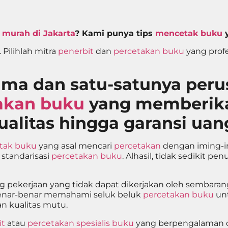
 murah di Jakarta
? Kami punya tips
mencetak buku
y
Pilihlah mitra
penerbit
dan
percetakan buku
yang prof
ama dan satu-satunya per
akan buku
yang memberika
alitas hingga garansi uan
tak buku
yang asal mencari
percetakan
dengan iming-i
 standarisasi
percetakan buku
. Alhasil, tidak sedikit p
ng pekerjaan yang tidak dapat dikerjakan oleh sembara
nar-benar memahami seluk beluk
percetakan buku
un
an kualitas mutu.
it
atau
percetakan spesialis buku
yang berpengalaman d