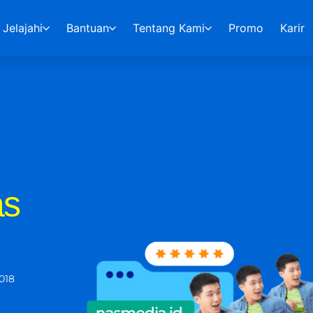
Jelajahi
Bantuan
Tentang Kami
Promo
Karir
as
018