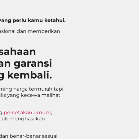
ang perlu kamu ketahui.
esional dan memberikan
usahaan
n garansi
g kembali.
ming harga termurah tapi
enulis yang kecewa melihat
ng
percetakan umum
,
tuk menghasilkan
an benar-benar sesuai