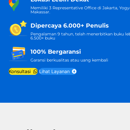
Memiliki 3 Representative Office di Jakarta, Yogy
Makassar.
Dipercaya 6.000+ Penulis
Pengalaman 9 tahun, telah menerbitkan buku leb
6.500+ buku
100% Bergaransi
Garansi berkualitas atau uang kembali
Konsultasi
Lihat Layanan