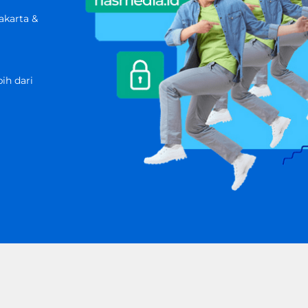
akarta &
ih dari