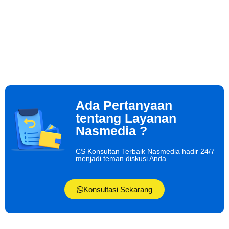
Ada Pertanyaan
tentang Layanan
Nasmedia ?
CS Konsultan Terbaik Nasmedia hadir 24/7
menjadi teman diskusi Anda.
Konsultasi Sekarang